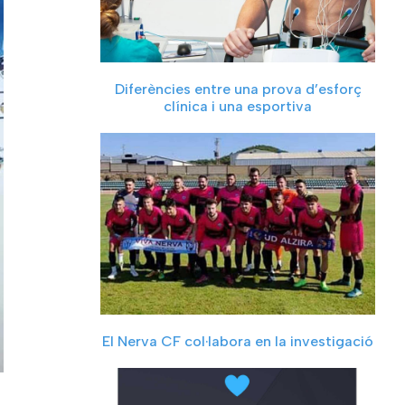
Diferències entre una prova d’esforç
clínica i una esportiva
El Nerva CF col·labora en la investigació