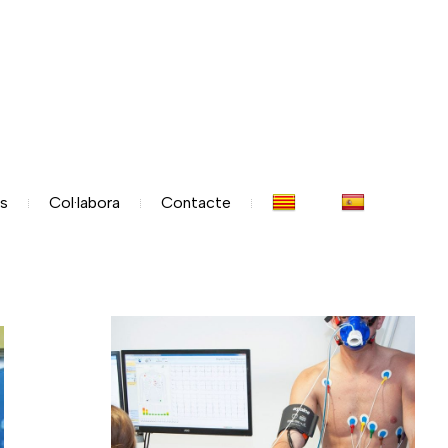
es
Col·labora
Contacte