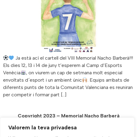
Ja està ací el cartell del VIII Memorial Nacho Barberà!!!
Els dies 12, 13 i 14 de juny t’esperem al Camp d’Esports
Venècia
, on viurem un cap de setmana molt especial
envoltats d´esport i un ambient únic
. Equips arribats de
diferents punts de tota la Comunitat Valenciana es reuniran
per competir i formar part […]
Copyright 2023 – Memorial Nacho Barberà
Diseñada y Alojada por
VHD.es
Valorem la teva privadesa