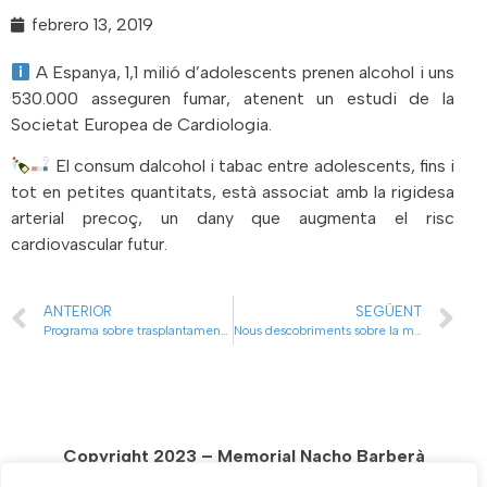
febrero 13, 2019
A Espanya, 1,1 milió d’adolescents prenen alcohol i uns
530.000 asseguren fumar, atenent un estudi de la
Societat Europea de Cardiologia.
El consum dalcohol i tabac entre adolescents, fins i
tot en petites quantitats, està associat amb la rigidesa
arterial precoç, un dany que augmenta el risc
cardiovascular futur.
ANTERIOR
SEGÜENT
Programa sobre trasplantament de cor a TVE
Nous descobriments sobre la mort sobtada
Copyright 2023 – Memorial Nacho Barberà
Diseñada y Alojada por
VHD.es